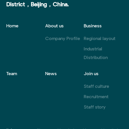
District，Beijing，China.
Home
About us
Business
Company Profile
Regional layout
Industrial
Distribution
Team
News
Join us
Staff culture
Recruitment
Staff story